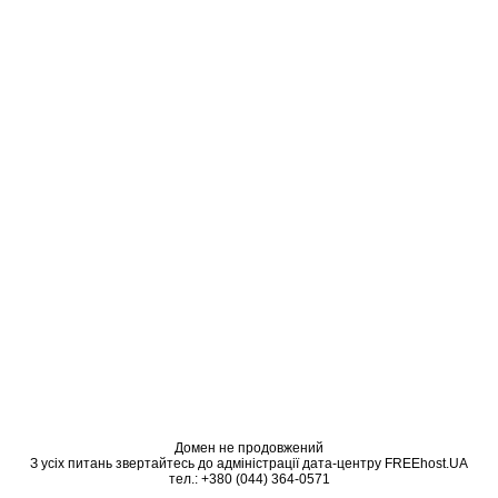
Домен не продовжений
З усіх питань звертайтесь до адміністрації дата-центру FREEhost.UA
тел.: +380 (044) 364-0571