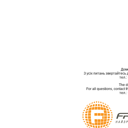
Дом
З усіх питань звертайтесь
тел.:
The d
For all questions, contact
тел.: