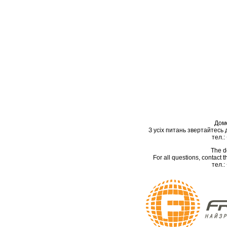
Дом
З усіх питань звертайтесь
тел.:
The d
For all questions, contact
тел.: