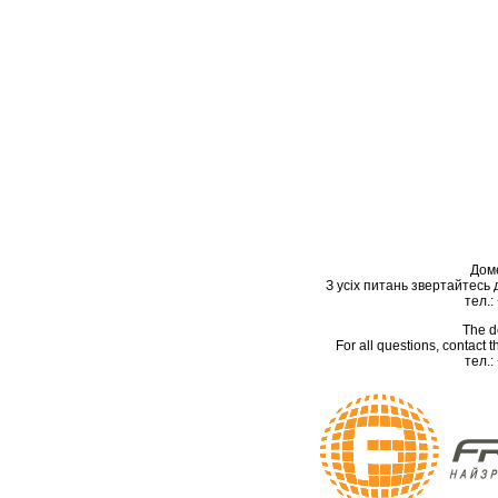
Дом
З усіх питань звертайтесь
тел.:
The d
For all questions, contact
тел.: