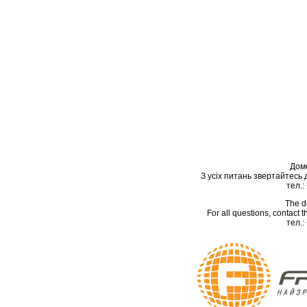
Дом
З усіх питань звертайтесь
тел.:
The d
For all questions, contact
тел.: