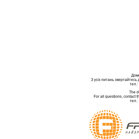
Дом
З усіх питань звертайтесь
тел.:
The d
For all questions, contact
тел.: