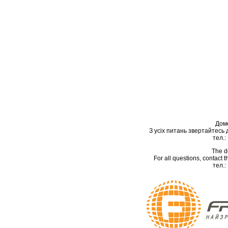
Дом
З усіх питань звертайтесь
тел.:
The d
For all questions, contact
тел.: