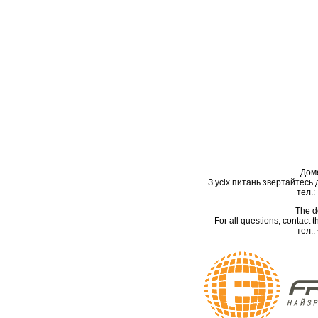
Дом
З усіх питань звертайтесь
тел.:
The d
For all questions, contact
тел.: