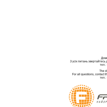
Дом
З усіх питань звертайтесь
тел.:
The d
For all questions, contact
тел.: