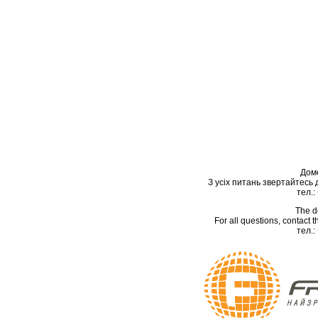
Дом
З усіх питань звертайтесь
тел.:
The d
For all questions, contact
тел.: