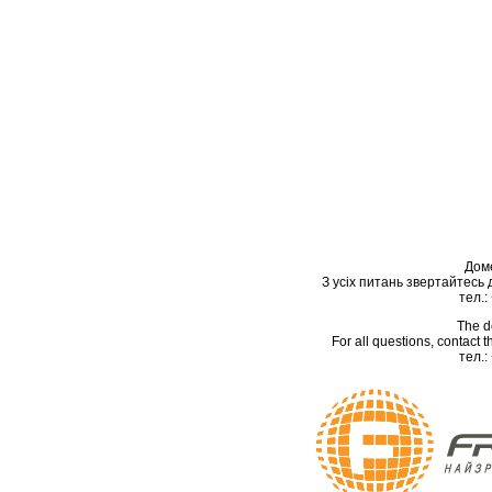
Дом
З усіх питань звертайтесь
тел.:
The d
For all questions, contact
тел.: