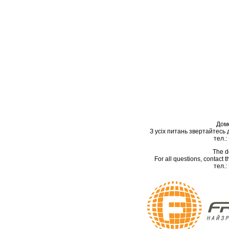
Дом
З усіх питань звертайтесь
тел.:
The d
For all questions, contact
тел.: