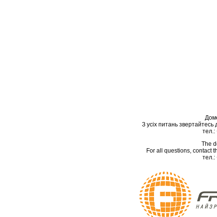
Дом
З усіх питань звертайтесь
тел.:
The d
For all questions, contact
тел.: