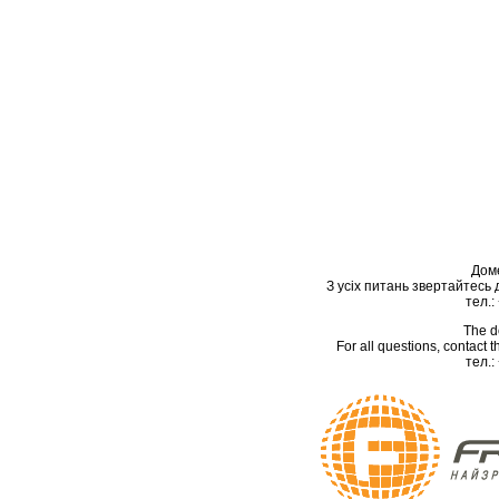
Дом
З усіх питань звертайтесь
тел.:
The d
For all questions, contact
тел.: