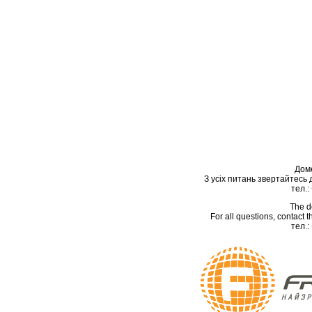
Дом
З усіх питань звертайтесь
тел.:
The d
For all questions, contact
тел.: