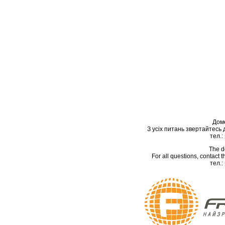
Дом
З усіх питань звертайтесь
тел.:
The d
For all questions, contact
тел.: