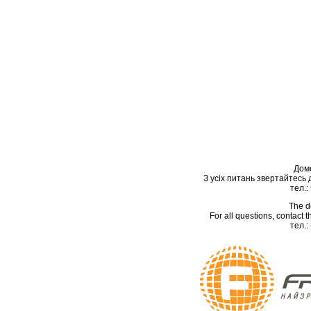
Дом
З усіх питань звертайтесь
тел.:
The d
For all questions, contact
тел.: