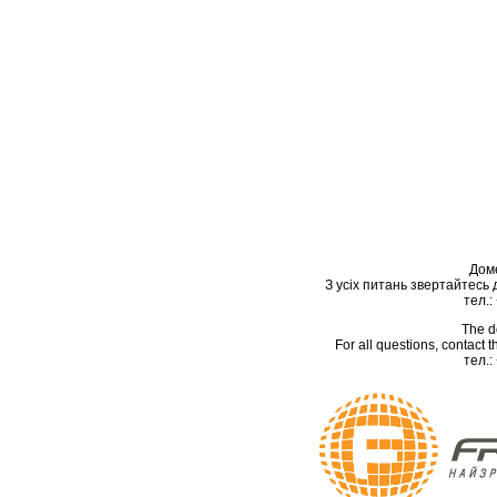
Дом
З усіх питань звертайтесь
тел.:
The d
For all questions, contact
тел.: