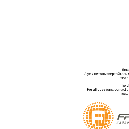
Дом
З усіх питань звертайтесь
тел.:
The d
For all questions, contact
тел.: