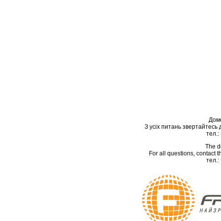
Дом
З усіх питань звертайтесь
тел.:
The d
For all questions, contact
тел.: