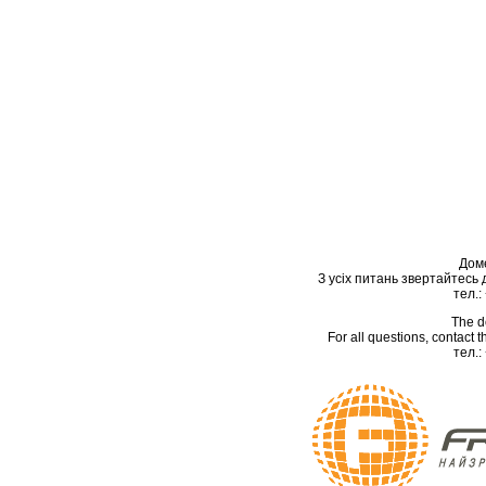
Дом
З усіх питань звертайтесь
тел.:
The d
For all questions, contact
тел.: