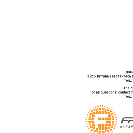
Дом
З усіх питань звертайтесь
тел.:
The d
For all questions, contact
тел.: