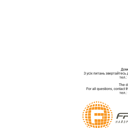
Дом
З усіх питань звертайтесь
тел.:
The d
For all questions, contact
тел.: