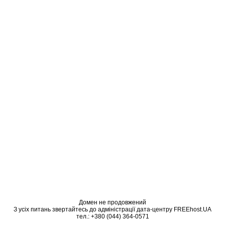
Домен не продовжений
З усіх питань звертайтесь до адміністрації дата-центру FREEhost.UA
тел.: +380 (044) 364-0571