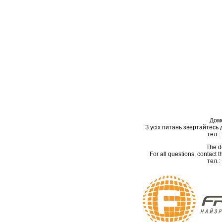
Дом
З усіх питань звертайтесь
тел.:
The d
For all questions, contact
тел.: