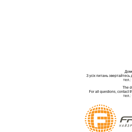
Дом
З усіх питань звертайтесь
тел.:
The d
For all questions, contact
тел.: