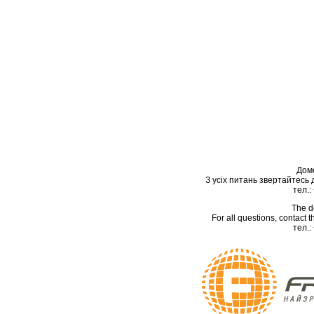
Дом
З усіх питань звертайтесь
тел.:
The d
For all questions, contact
тел.: