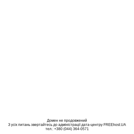
Домен не продовжений
З усіх питань звертайтесь до адміністрації дата-центру FREEhost.UA
тел.: +380 (044) 364-0571