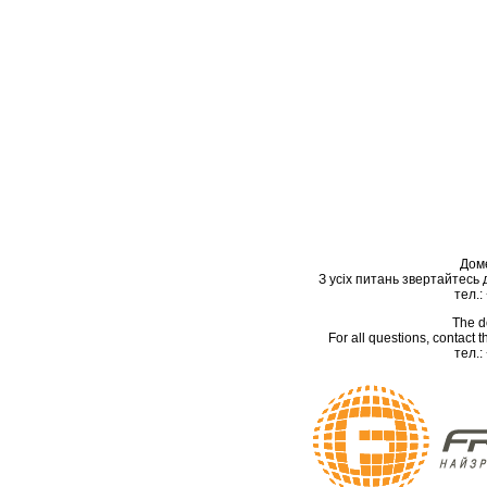
Дом
З усіх питань звертайтесь
тел.:
The d
For all questions, contact
тел.: