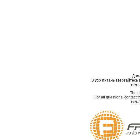
Дом
З усіх питань звертайтесь
тел.:
The d
For all questions, contact
тел.: